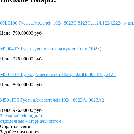
00L0100 Гусак д/моделей 1024,8023С,8123С,1124,1224,2224 (4шт
Цена: 790.00000
руб.
M5004TS Гусак для смесителя кухня 25 см (1023)
Цена: 976.00000
руб.
M5010TS Гусак д/смесителей 1824, 8023В, 8023В2, 2124
Цена: 806.00000
руб.
M5011TS Гусак д/смесителей 1924, 8023А, 8023А2
Цена: 976.00000
руб.
Звездный
Меридиан
отделочные материалы оптом
Обратная связь
Задайте нам вопрос