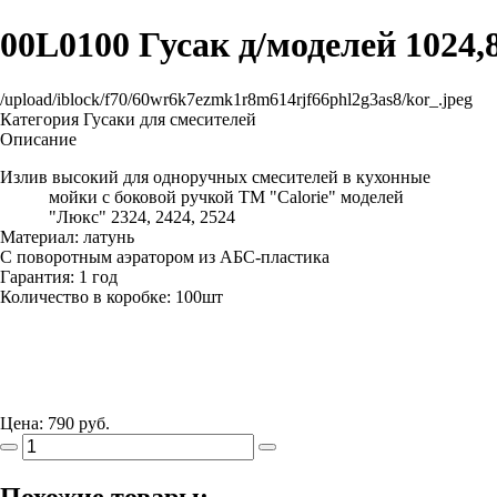
00L0100 Гусак д/моделей 1024,
/upload/iblock/f70/60wr6k7ezmk1r8m614rjf66phl2g3as8/kor_.jpeg
Категория
Гусаки для смесителей
Описание
Излив высокий для одноручных смесителей в кухонные
мойки с боковой ручкой ТМ "Calorie" моделей
"Люкс" 2324, 2424, 2524
Материал: латунь
С поворотным аэратором из АБС-пластика
Гарантия: 1 год
Количество в коробке: 100шт
Цена:
790 руб.
Похожие товары: