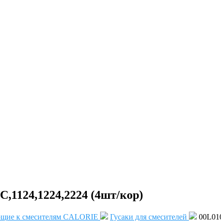
С,1124,1224,2224 (4шт/кор)
щие к смесителям CALORIE
Гусаки для смесителей
00L010