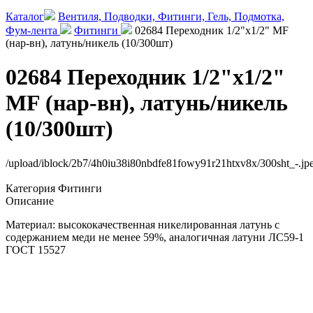
Каталог
Вентиля, Подводки, Фитинги, Гель, Подмотка,
Фум-лента
Фитинги
02684 Переходник 1/2"x1/2" MF
(нар-вн), латунь/никель (10/300шт)
02684 Переходник 1/2"x1/2"
MF (нар-вн), латунь/никель
(10/300шт)
/upload/iblock/2b7/4h0iu38i80nbdfe81fowy91r21htxv8x/300sht_-.jp
Категория
Фитинги
Описание
Материал: высококачественная никелированная латунь с
содержанием меди не менее 59%, аналогичная латуни ЛС59-1
ГОСТ 15527