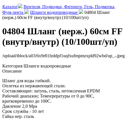
Каталог
Вентиля, Подводки, Фитинги, Гель, Подмотка,
Фум-лента
Шланги водопроводные
04804 Шланг
(нерж.) 60см FF (внутр/внутр) (10/100шт/уп)
04804 Шланг (нерж.) 60см FF
(внутр/внутр) (10/100шт/уп)
/upload/iblock/a03/6x9r81fzddpf1uqfxufmpmzxpld92wbd/up_-.jpeg
Категория
Шланги водопроводные
Описание
Шланг для воды гибкий.
Оплетка из нержавеющей стали.
Составляющие: латунь, сталь, нетоксичная EPDM
Рабочий диапазон; Темперературы от 0 до 90С,
кратковременно до 100С.
Давление 2,0 Мра
Срок службы - 10 лет
Гайка нер. сталь