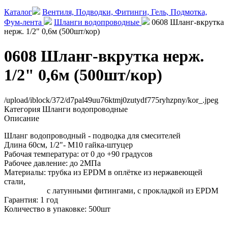
Каталог
Вентиля, Подводки, Фитинги, Гель, Подмотка,
Фум-лента
Шланги водопроводные
0608 Шланг-вкрутка
нерж. 1/2" 0,6м (500шт/кор)
0608 Шланг-вкрутка нерж.
1/2" 0,6м (500шт/кор)
/upload/iblock/372/d7pal49uu76ktmj0zutydf775ryhzpny/kor_.jpeg
Категория
Шланги водопроводные
Описание
Шланг водопроводный - подводка для смесителей
Длина 60см, 1/2"- М10 гайка-штуцер
Рабочая температура: от 0 до +90 градусов
Рабочее давление: до 2МПа
Материалы: трубка из EPDM в оплётке из нержавеющей
стали,
с латунными фитингами, с прокладкой из EPDM
Гарантия: 1 год
Количество в упаковке: 500шт