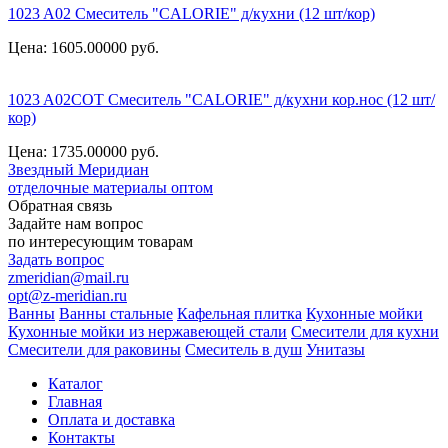
1023 A02 Смеситель "CALORIE" д/кухни (12 шт/кор)
Цена: 1605.00000
руб.
1023 A02СОТ Смеситель "CALORIE" д/кухни кор.нос (12 шт/
кор)
Цена: 1735.00000
руб.
Звездный
Меридиан
отделочные материалы оптом
Обратная связь
Задайте нам вопрос
по интересующим товарам
Задать вопрос
zmeridian@mail.ru
opt@z-meridian.ru
Ванны
Ванны стальные
Кафельная плитка
Кухонные мойки
Кухонные мойки из нержавеющей стали
Смесители для кухни
Смесители для раковины
Смеситель в душ
Унитазы
Каталог
Главная
Оплата и доставка
Контакты