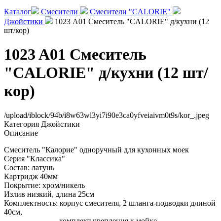
Каталог
Смесители
Смесители "CALORIE"
Джойстики
1023 A01 Смеситель "CALORIE" д/кухни (12
шт/кор)
1023 A01 Смеситель
"CALORIE" д/кухни (12 шт/
кор)
/upload/iblock/94b/i8w63wl3yi7i90e3ca0yfveiaivm0t9s/kor_.jpeg
Категория
Джойстики
Описание
Смеситель "Калорие" одноручный для кухонных моек
Серия "Классика"
Состав: латунь
Картридж 40мм
Покрытие: хром/никель
Излив низкий, длина 25см
Комплектность: корпус смесителя, 2 шланга-подводки длиной
40см,
комплект крепления к мойке