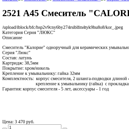
2521 А45 Смеситель "CALORIE
/upload/iblock/bfc/hsp2v9cny6by274rsiblfm4tyk9hu8o8/kor_.jpeg
Категория
Серия "ЛЮКС"
Описание
Смеситель "Калорие" одноручный для керамических умывальн
Серия "Люкс"
Состав: латунь
Картридж: 38,5мм
Покрытие: хром/никель
Крепление к умывальнику: гайка 32мм
Комплектность: корпус смесителя, 2 шланга-подводки длиной 
крепление к умывальнику (гайка) с прокладка
Гарантия: корпус смесителя - 5 лет, аксессуары - 1 год
Цена:
3 470 руб.