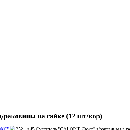
раковины на гайке (12 шт/кор)
ЮКС"
2521 А45 Смеситель "CALORIE Люкс" д/раковины на гай