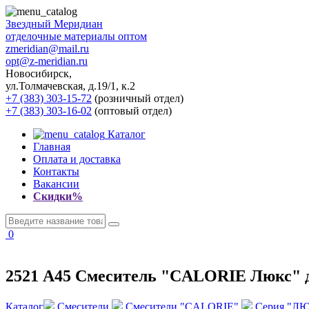
Звездный
Меридиан
отделочные материалы оптом
zmeridian@mail.ru
opt@z-meridian.ru
Новосибирск,
ул.Толмачевская, д.19/1, к.2
+7 (383) 303-15-72
(розничный отдел)
+7 (383) 303-16-02
(оптовый отдел)
Каталог
Главная
Оплата и доставка
Контакты
Вакансии
Скидки%
0
2521 А45 Смеситель "CALORIE Люкс" д/
Каталог
Смесители
Смесители "CALORIE"
Серия "Л