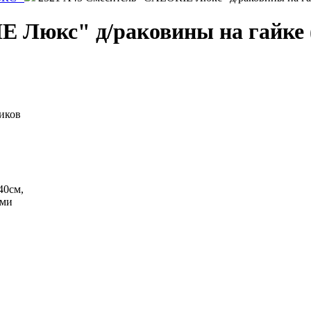
 Люкс" д/раковины на гайке 
иков
40см,
ми