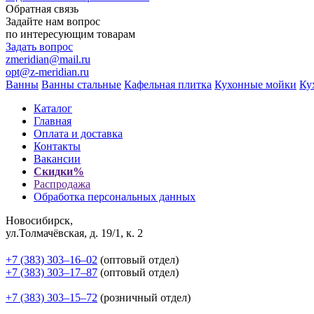
Обратная связь
Задайте нам вопрос
по интересующим товарам
Задать вопрос
zmeridian@mail.ru
opt@z-meridian.ru
Ванны
Ванны стальные
Кафельная плитка
Кухонные мойки
Ку
Каталог
Главная
Оплата и доставка
Контакты
Вакансии
Скидки%
Распродажа
Обработка персональных данных
Новосибирск,
ул.Толмачёвская, д. 19/1, к. 2
+7 (383) 303‒16‒02
(оптовый отдел)
+7 (383) 303‒17‒87
(оптовый отдел)
+7 (383) 303‒15‒72
(розничный отдел)