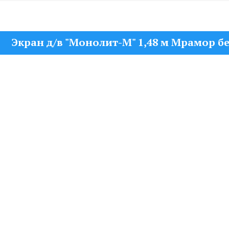
Экран д/в "Монолит-М" 1,48 м Мрамор бе