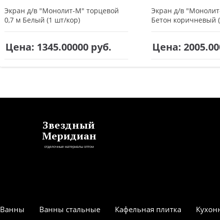
Экран д/в "Монолит-М" торцевой
Экран д/в "Монолит
0,7 м Белый (1 шт/кор)
Бетон коричневый (
Цена: 1345.00000
руб.
Цена: 2005.0
Звездный
Меридиан
отделочные материалы оптом
Ванны
Ванны стальные
Кафельная плитка
Кухон