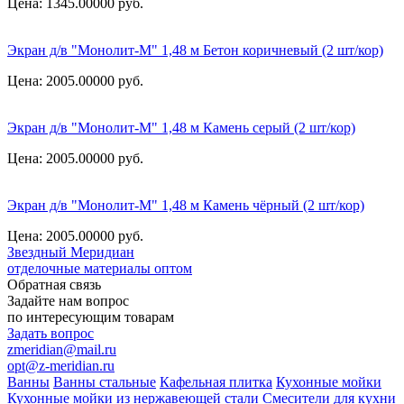
Цена: 1345.00000
руб.
Экран д/в "Монолит-М" 1,48 м Бетон коричневый (2 шт/кор)
Цена: 2005.00000
руб.
Экран д/в "Монолит-М" 1,48 м Камень серый (2 шт/кор)
Цена: 2005.00000
руб.
Экран д/в "Монолит-М" 1,48 м Камень чёрный (2 шт/кор)
Цена: 2005.00000
руб.
Звездный
Меридиан
отделочные материалы оптом
Обратная связь
Задайте нам вопрос
по интересующим товарам
Задать вопрос
zmeridian@mail.ru
opt@z-meridian.ru
Ванны
Ванны стальные
Кафельная плитка
Кухонные мойки
Кухонные мойки из нержавеющей стали
Смесители для кухни