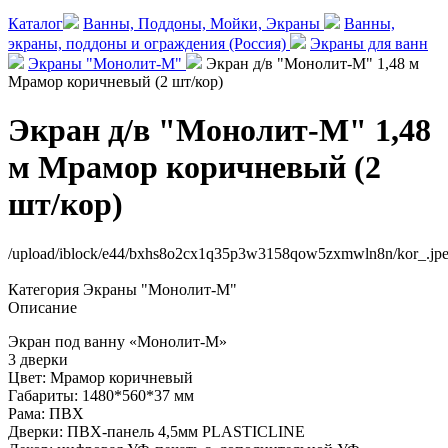
Каталог
Ванны, Поддоны, Мойки, Экраны
Ванны,
экраны, поддоны и ограждения (Россия)
Экраны для ванн
Экраны "Монолит-М"
Экран д/в "Монолит-М" 1,48 м
Мрамор коричневый (2 шт/кор)
Экран д/в "Монолит-М" 1,48
м Мрамор коричневый (2
шт/кор)
/upload/iblock/e44/bxhs8o2cx1q35p3w3158qow5zxmwln8n/kor_.jp
Категория
Экраны "Монолит-М"
Описание
Экран под ванну «Монолит-М»
3 дверки
Цвет: Мрамор коричневый
Габариты: 1480*560*37 мм
Рама: ПВХ
Дверки: ПВХ-панель 4,5мм PLASTICLINE