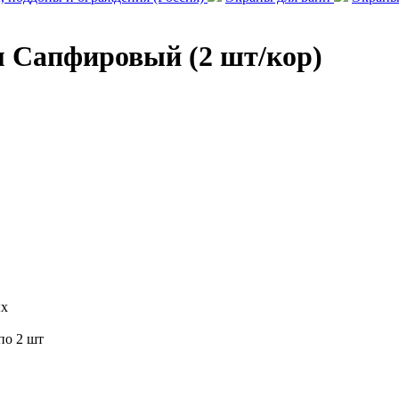
м Сапфировый (2 шт/кор)
ых
по 2 шт