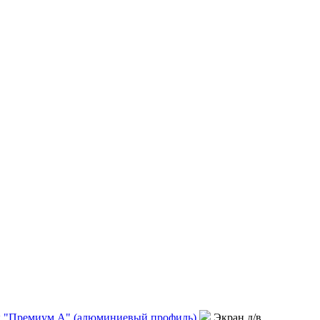
 "Премиум А" (алюминиевый профиль)
Экран д/в