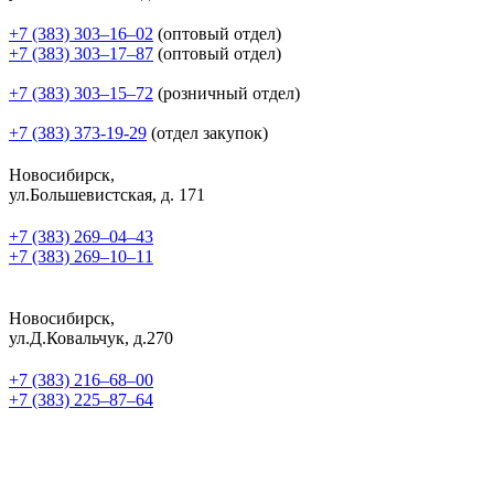
+7 (383) 303‒16‒02
(оптовый отдел)
+7 (383) 303‒17‒87
(оптовый отдел)
+7 (383) 303‒15‒72
(розничный отдел)
+7 (383) 373-19-29
(отдел закупок)
Новосибирск,
ул.Большевистская, д. 171
+7 (383) 269‒04‒43
+7 (383) 269‒10‒11
Новосибирск,
ул.Д.Ковальчук, д.270
+7 (383) 216‒68‒00
+7 (383) 225‒87‒64