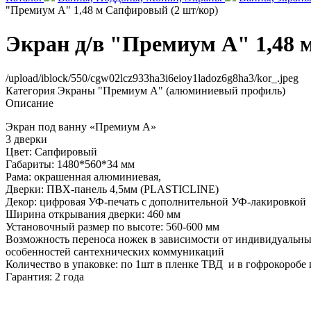
"Премиум А" 1,48 м Сапфировый (2 шт/кор)
Экран д/в "Премиум А" 1,48 
/upload/iblock/550/cgw02lcz933ha3i6eioy1ladoz6g8ha3/kor_.jpeg
Категория
Экраны "Премиум А" (алюминиевый профиль)
Описание
Экран под ванну «Премиум А»
3 дверки
Цвет: Сапфировый
Габариты: 1480*560*34 мм
Рама: окрашенная алюминиевая,
Дверки: ПВХ-панель 4,5мм (PLASTICLINE)
Декор: цифровая УФ-печать с дополнительной УФ-лакировкой
Ширина открывания дверки: 460 мм
Установочный размер по высоте: 560-600 мм
Возможность переноса ножек в зависимости от индивидуальн
особенностей сантехнических коммуникаций
Количество в упаковке: по 1шт в пленке ТВД и в гофрокоробе 
Гарантия: 2 года