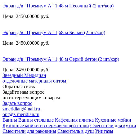
Экран д/в "Премиум А" 1,48 м Песочный (2 шт/кор)
Цена: 2450.00000
руб.
Экран д/в "Премиум А" 1,68 м Белый (2 шт/кор)
Цена: 2450.00000
руб.
Экран д/в "Премиум А" 1,48 м Серый бетон (2 шт/кор)
Цена: 2450.00000
руб.
Звездный
Меридиан
отделочные материалы оптом
Обратная связь
Задайте нам вопрос
по интересующим товарам
Задать вопрос
zmeridian@mail.ru
opt@z-meridian.ru
Ванны
Ванны стальные
Кафельная плитка
Кухонные мойки
Кухонные мойки из нержавеющей стали
Смесители для кухни
Смесители для раковины
Смеситель в душ
Унитазы