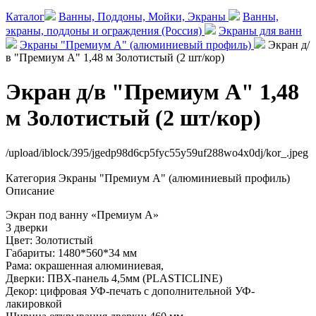
Каталог
Ванны, Поддоны, Мойки, Экраны
Ванны,
экраны, поддоны и ограждения (Россия)
Экраны для ванн
Экраны "Премиум А" (алюминиевый профиль)
Экран д/
в "Премиум А" 1,48 м Золотистый (2 шт/кор)
Экран д/в "Премиум А" 1,48
м Золотистый (2 шт/кор)
/upload/iblock/395/jgedp98d6cp5fyc55y59uf288wo4x0dj/kor_.jpeg
Категория
Экраны "Премиум А" (алюминиевый профиль)
Описание
Экран под ванну «Премиум А»
3 дверки
Цвет: Золотистый
Габариты: 1480*560*34 мм
Рама: окрашенная алюминиевая,
Дверки: ПВХ-панель 4,5мм (PLASTICLINE)
Декор: цифровая УФ-печать с дополнительной УФ-
лакировкой