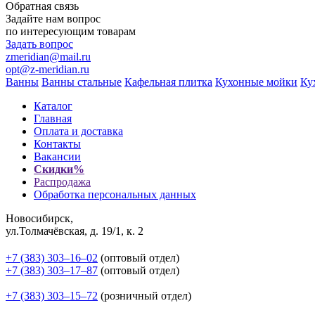
Обратная связь
Задайте нам вопрос
по интересующим товарам
Задать вопрос
zmeridian@mail.ru
opt@z-meridian.ru
Ванны
Ванны стальные
Кафельная плитка
Кухонные мойки
Ку
Каталог
Главная
Оплата и доставка
Контакты
Вакансии
Скидки%
Распродажа
Обработка персональных данных
Новосибирск,
ул.Толмачёвская, д. 19/1, к. 2
+7 (383) 303‒16‒02
(оптовый отдел)
+7 (383) 303‒17‒87
(оптовый отдел)
+7 (383) 303‒15‒72
(розничный отдел)