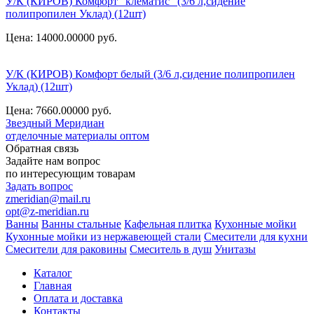
У/К (КИРОВ) Комфорт "клематис" (3/6 л,сидение
полипропилен Уклад) (12шт)
Цена: 14000.00000
руб.
У/К (КИРОВ) Комфорт белый (3/6 л,сидение полипропилен
Уклад) (12шт)
Цена: 7660.00000
руб.
Звездный
Меридиан
отделочные материалы оптом
Обратная связь
Задайте нам вопрос
по интересующим товарам
Задать вопрос
zmeridian@mail.ru
opt@z-meridian.ru
Ванны
Ванны стальные
Кафельная плитка
Кухонные мойки
Кухонные мойки из нержавеющей стали
Смесители для кухни
Смесители для раковины
Смеситель в душ
Унитазы
Каталог
Главная
Оплата и доставка
Контакты