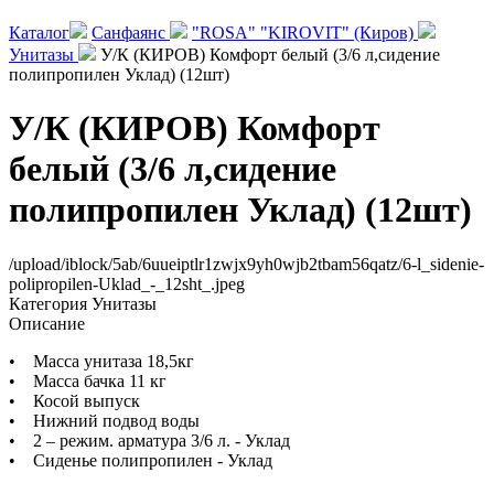
Каталог
Санфаянс
"ROSA" "KIROVIT" (Киров)
Унитазы
У/К (КИРОВ) Комфорт белый (3/6 л,сидение
полипропилен Уклад) (12шт)
У/К (КИРОВ) Комфорт
белый (3/6 л,сидение
полипропилен Уклад) (12шт)
/upload/iblock/5ab/6uueiptlr1zwjx9yh0wjb2tbam56qatz/6-l_sidenie-
polipropilen-Uklad_-_12sht_.jpeg
Категория
Унитазы
Описание
• Масса унитаза 18,5кг
• Масса бачка 11 кг
• Косой выпуск
• Нижний подвод воды
• 2 – режим. арматура 3/6 л. - Уклад
• Сиденье полипропилен - Уклад