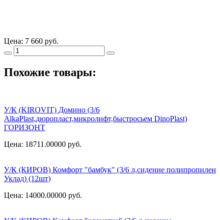
Цена:
7 660 руб.
Похожие товары:
У/К (KIROVIT) Домино (3/6
AlkaPlast,дюропласт,микролифт,быстросьем DinoPlast)
ГОРИЗОНТ
Цена: 18711.00000
руб.
У/К (КИРОВ) Комфорт "бамбук" (3/6 л,сидение полипропилен
Уклад) (12шт)
Цена: 14000.00000
руб.