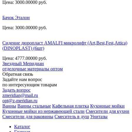
Цена: 3000.00000
руб.
Бачок Эталон
Цена: 3000.00000
руб.
Сидение дюропласт AMALFI микролифт (Art,Best,Fest,Аttica)
(DINOPLAST) (6шт)
Цена: 4777.00000
руб.
Звездный
Меридиан
отделочные материалы оптом
Обратная связь
Задайте нам вопрос
по интересующим товарам
Задать вопрос
zmeridian@mail.ru
opt@z-meridian.ru
Ванны
Ванны стальные
Кафельная плитка
Кухонные мойки
Кухонные мойки из нержавеющей стали
Смесители для кухни
Смесители для раковины
Смеситель в душ
Унитазы
Каталог
Главная