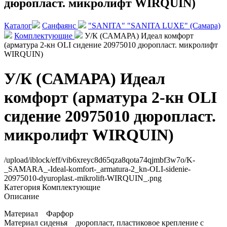
дюропласт. микролифт WIRQUIN)
Каталог
Санфаянс
"SANITA" "SANITA LUXE" (Самара)
Комплектующие
У/К (САМАРА) Идеал комфорт
(арматура 2-кн OLI сидение 20975010 дюропласт. микролифт
WIRQUIN)
У/К (САМАРА) Идеал
комфорт (арматура 2-кн OLI
сидение 20975010 дюропласт.
микролифт WIRQUIN)
/upload/iblock/eff/vib6xreyc8d65qza8qota74qjmbf3w7o/K-
_SAMARA_-Ideal-komfort-_armatura-2_kn-OLI-sidenie-
20975010-dyuroplast.-mikrolift-WIRQUIN_.png
Категория
Комплектующие
Описание
Материал Фарфор
Материал сиденья дюропласт, пластиковое крепление с