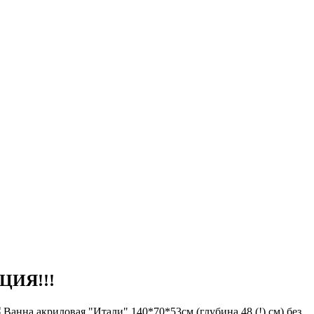
КЦИЯ!!!
Ванна акриловая "Итали" 140*70*53см (глубина 48 (!) см) без