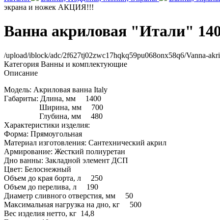
экрана и ножек АКЦИЯ!!!
Ванна акриловая "Итали" 140*
/upload/iblock/adc/2f627tj02zwc17hqkq59pu068onx58q6/Vanna-akr
Категория
Ванны и комплектующие
Описание
Модель: Акриловая ванна Italy
Габариты: Длина, мм 1400
Ширина, мм 700
Глубина, мм 480
Характеристики изделия:
Форма: Прямоугольная
Материал изготовления: Сантехнический акрил
Армирование: Жесткий полиуретан
Дно ванны: Закладной элемент ДСП
Цвет: Белоснежный
Объем до края борта, л 250
Объем до перелива, л 190
Диаметр сливного отверстия, мм 50
Максимальная нагрузка на дно, кг 500
Вес изделия нетто, кг 14,8