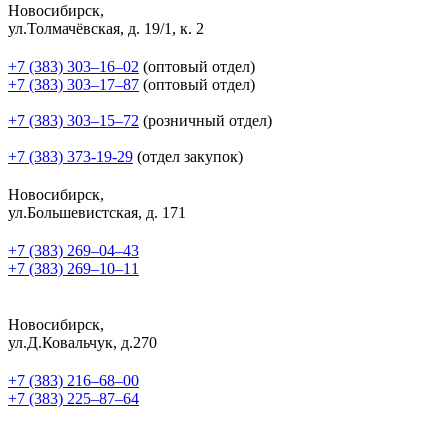
Новосибирск,
ул.Толмачёвская, д. 19/1, к. 2
+7 (383) 303‒16‒02
(оптовый отдел)
+7 (383) 303‒17‒87
(оптовый отдел)
+7 (383) 303‒15‒72
(розничный отдел)
+7 (383) 373-19-29
(отдел закупок)
Новосибирск,
ул.Большевистская, д. 171
+7 (383) 269‒04‒43
+7 (383) 269‒10‒11
Новосибирск,
ул.Д.Ковальчук, д.270
+7 (383) 216‒68‒00
+7 (383) 225‒87‒64