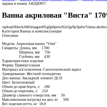
экрана и ножек АКЦИЯ!!!
Ванна акриловая "Виста" 170
/upload/iblock/fd0/iruqgao9l1gfgl4peiw82a5gr9p3pdxt/Vanna-akri
Категория
Ванны и комплектующие
Описание
Модель: Акриловая ванна "Vista"
Габариты: Длина, мм 1700
Ширина, мм 750
Глубина, мм 430
Характеристики изделия:
Форма: Прямоугольная
Материал изготовления: Сантехнический акрил
Армирование: Жесткий полиуретан
Дно ванны: Закладной элемент ДСП
Цвет: Белоснежный
Объем до края борта, л 290
Объем до перелива, л 210
Диаметр сливного отверстия, мм 50
Максимальная нагрузка на дно, кг 500
Вес изделия нетто, кг 18,9