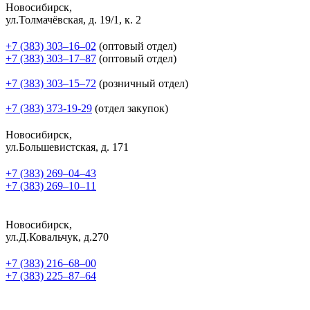
Новосибирск,
ул.Толмачёвская, д. 19/1, к. 2
+7 (383) 303‒16‒02
(оптовый отдел)
+7 (383) 303‒17‒87
(оптовый отдел)
+7 (383) 303‒15‒72
(розничный отдел)
+7 (383) 373-19-29
(отдел закупок)
Новосибирск,
ул.Большевистская, д. 171
+7 (383) 269‒04‒43
+7 (383) 269‒10‒11
Новосибирск,
ул.Д.Ковальчук, д.270
+7 (383) 216‒68‒00
+7 (383) 225‒87‒64