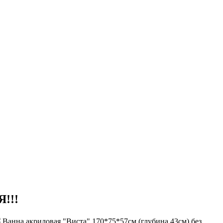
Я!!!
Ванна акриловая "Виста" 170*75*57см (глубина 43см) без