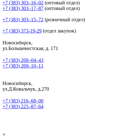
+7 (383) 303‒16‒02
(оптовый отдел)
+7 (383) 303‒17‒87
(оптовый отдел)
+7 (383) 303‒15‒72
(розничный отдел)
+7 (383) 373-19-29
(отдел закупок)
Новосибирск,
ул.Большевистская, д. 171
+7 (383) 269‒04‒43
+7 (383) 269‒10‒11
Новосибирск,
ул.Д.Ковальчук, д.270
+7 (383) 216‒68‒00
+7 (383) 225‒87‒64
×