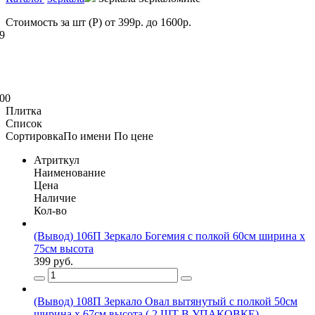
Стоимость за шт (Р)
от
399
р. до
1600
р.
9
00
Плитка
Список
Сортировка
По имени
По цене
Атриткул
Наименование
Цена
Наличие
Кол-во
(Вывод) 106П Зеркало Богемия с полкой 60см ширина х
75см высота
399 руб.
(Вывод) 108П Зеркало Овал вытянутый с полкой 50см
ширина х 67см высота ( 2 ШТ В УПАКОВКЕ)